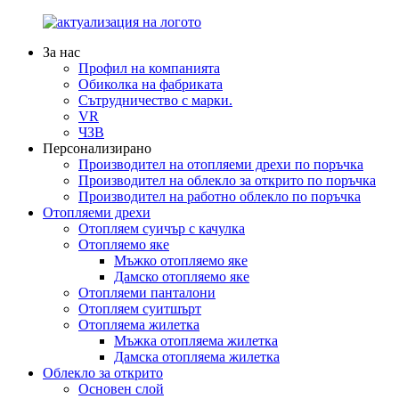
За нас
Профил на компанията
Обиколка на фабриката
Сътрудничество с марки.
VR
ЧЗВ
Персонализирано
Производител на отопляеми дрехи по поръчка
Производител на облекло за открито по поръчка
Производител на работно облекло по поръчка
Отопляеми дрехи
Отопляем суичър с качулка
Отопляемо яке
Мъжко отопляемо яке
Дамско отопляемо яке
Отопляеми панталони
Отопляем суитшърт
Отопляема жилетка
Мъжка отопляема жилетка
Дамска отопляема жилетка
Облекло за открито
Основен слой