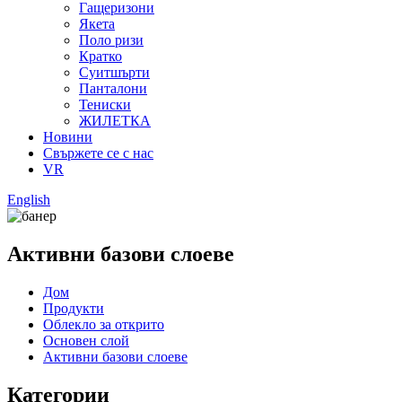
Гащеризони
Якета
Поло ризи
Кратко
Суитшърти
Панталони
Тениски
ЖИЛЕТКА
Новини
Свържете се с нас
VR
English
Активни базови слоеве
Дом
Продукти
Облекло за открито
Основен слой
Активни базови слоеве
Категории