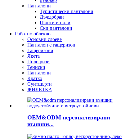
пуловер
Панталони
Туристически панталони
Дъждобран
Шорти и поли
Ски панталони
Работно облекло
Основни слоеве
Панталон с гащеризон
Гащеризони
Якета
Поло ризи
Тениски
Панталони
Кратко
Суитшърти
ЖИЛЕТКА
OEM&ODM персонализирани
външни...