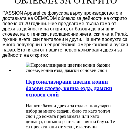
ОБЛЕКЛА ЗА ОТКРИТО
PASSION Apparel се фокусира върху производството и
доставката на OEM/ODM облекло за дейности на открито
повече от 20 години. Ние предлагаме пълна гама от
дрехи за дейности на открито, от базови до външни
слоеве, като тениски, изолационни якета, ски якета Parak,
пухени якета, ски панталони и други. Нашите продукти са
много популярни на европейския, американския и руския
пазар. Ето някои от нашите персонализирани дрехи за
дейности на открито:
Персонализирани цветни конни
базови слоеве, конна езда, дамски
основен слой
Нашите базови дрехи за езда са популярен
избор за много ездачи, било то като топъл
слой до кожата през зимата или като
дишаща, напълно разтеглива лятна блуза. Те
са проектирани от меки, еластични