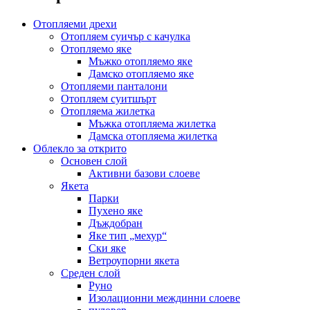
Отопляеми дрехи
Отопляем суичър с качулка
Отопляемо яке
Мъжко отопляемо яке
Дамско отопляемо яке
Отопляеми панталони
Отопляем суитшърт
Отопляема жилетка
Мъжка отопляема жилетка
Дамска отопляема жилетка
Облекло за открито
Основен слой
Активни базови слоеве
Якета
Парки
Пухено яке
Дъждобран
Яке тип „мехур“
Ски яке
Ветроупорни якета
Среден слой
Руно
Изолационни междинни слоеве