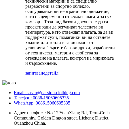
технически материи и са специално
разработени за спортно облекло,
осигурявайки ви неограничено движение,
като същевременно отвеждат влагата за сух
комфорт. Този вид базови дрехи за езда са
проектирани да регулират телесната ви
температура, като отвеждат влагата, за да ви
поддържат сухи, помагайки ви да останете
хладни или топли в зависимост от
условията. Търсете базови дрехи, изработени
от технически материи с свойства за
отвеждане на влагата, контрол на миризмата
и бързосъхнене.
запитване
детайл
Email: susan@passion-clothing.com
Телефон: 0086-15060605335
WhatsApp: 008615060605335
Адрес на офиса: No.12 YuanXiang Rd, Terra-Cotta
Community, Golden Dragon street, Licheng District,
Quanzhou China.