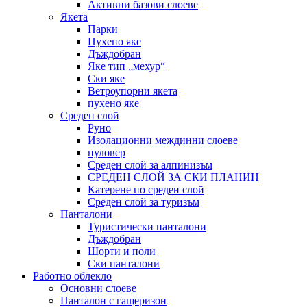
Активни базови слоеве
Якета
Парки
Пухено яке
Дъждобран
Яке тип „мехур“
Ски яке
Ветроупорни якета
пухено яке
Среден слой
Руно
Изолационни междинни слоеве
пуловер
Среден слой за алпинизъм
СРЕДЕН СЛОЙ ЗА СКИ ПЛАНИН
Катерене по среден слой
Среден слой за туризъм
Панталони
Туристически панталони
Дъждобран
Шорти и поли
Ски панталони
Работно облекло
Основни слоеве
Панталон с гащеризон