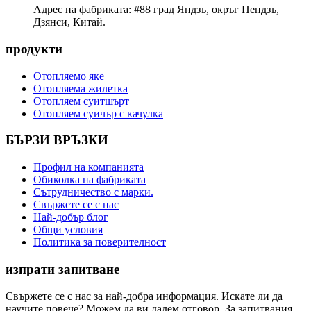
Адрес на фабриката: #88 град Яндзъ, окръг Пендзъ,
Дзянси, Китай.
продукти
Отопляемо яке
Отопляема жилетка
Отопляем суитшърт
Отопляем суичър с качулка
БЪРЗИ ВРЪЗКИ
Профил на компанията
Обиколка на фабриката
Сътрудничество с марки.
Свържете се с нас
Най-добър блог
Общи условия
Политика за поверителност
изпрати запитване
Свържете се с нас за най-добра информация. Искате ли да
научите повече? Можем да ви дадем отговор. За запитвания