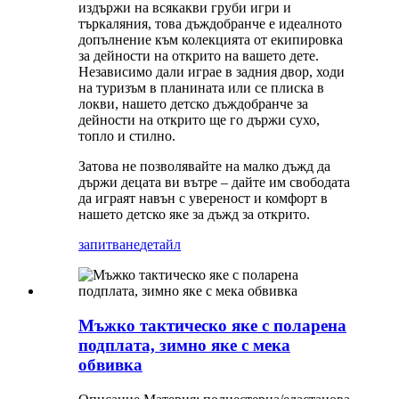
издържи на всякакви груби игри и
търкаляния, това дъждобранче е идеалното
допълнение към колекцията от екипировка
за дейности на открито на вашето дете.
Независимо дали играе в задния двор, ходи
на туризъм в планината или се плиска в
локви, нашето детско дъждобранче за
дейности на открито ще го държи сухо,
топло и стилно.
Затова не позволявайте на малко дъжд да
държи децата ви вътре – дайте им свободата
да играят навън с увереност и комфорт в
нашето детско яке за дъжд за открито.
запитване
детайл
Мъжко тактическо яке с поларена
подплата, зимно яке с мека
обвивка