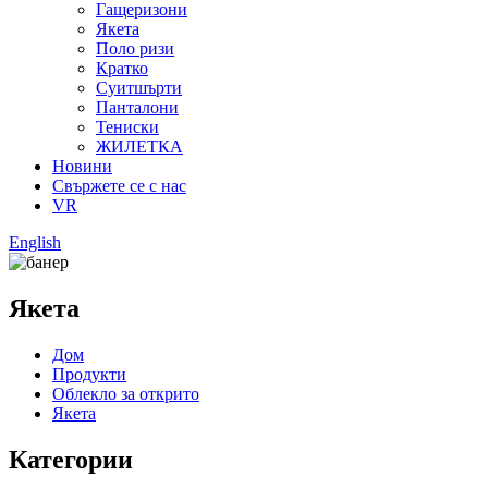
Гащеризони
Якета
Поло ризи
Кратко
Суитшърти
Панталони
Тениски
ЖИЛЕТКА
Новини
Свържете се с нас
VR
English
Якета
Дом
Продукти
Облекло за открито
Якета
Категории