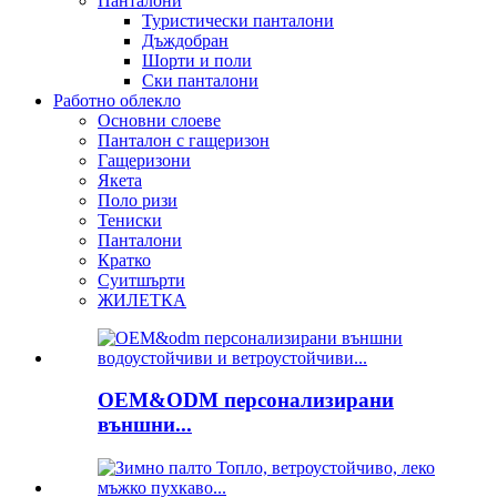
Панталони
Туристически панталони
Дъждобран
Шорти и поли
Ски панталони
Работно облекло
Основни слоеве
Панталон с гащеризон
Гащеризони
Якета
Поло ризи
Тениски
Панталони
Кратко
Суитшърти
ЖИЛЕТКА
OEM&ODM персонализирани
външни...