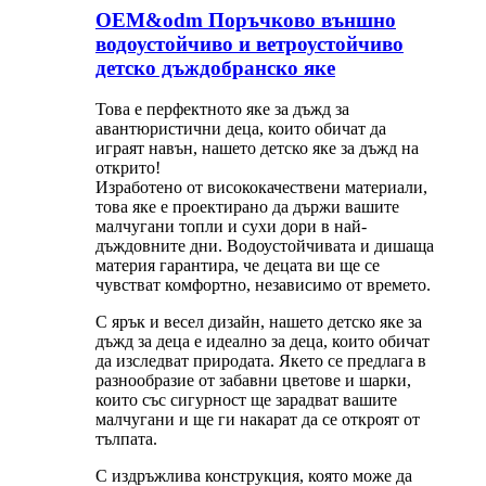
OEM&odm Поръчково външно
водоустойчиво и ветроустойчиво
детско дъждобранско яке
Това е перфектното яке за дъжд за
авантюристични деца, които обичат да
играят навън, нашето детско яке за дъжд на
открито!
Изработено от висококачествени материали,
това яке е проектирано да държи вашите
малчугани топли и сухи дори в най-
дъждовните дни. Водоустойчивата и дишаща
материя гарантира, че децата ви ще се
чувстват комфортно, независимо от времето.
С ярък и весел дизайн, нашето детско яке за
дъжд за деца е идеално за деца, които обичат
да изследват природата. Якето се предлага в
разнообразие от забавни цветове и шарки,
които със сигурност ще зарадват вашите
малчугани и ще ги накарат да се откроят от
тълпата.
С издръжлива конструкция, която може да