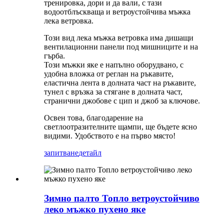
тренировка, дори и да вали, с тази
водоотблъскваща и ветроустойчива мъжка
лека ветровка.
Този вид лека мъжка ветровка има дишащи
вентилационни панели под мишниците и на
гърба.
Този мъжки яке е напълно оборудвано, с
удобна вложка от реглан на ръкавите,
еластична лента в долната част на ръкавите,
тунел с връзка за стягане в долната част,
странични джобове с цип и джоб за ключове.
Освен това, благодарение на
светлоотразителните щампи, ще бъдете ясно
видими. Удобството е на първо място!
запитване
детайл
Зимно палто Топло ветроустойчиво
леко мъжко пухено яке