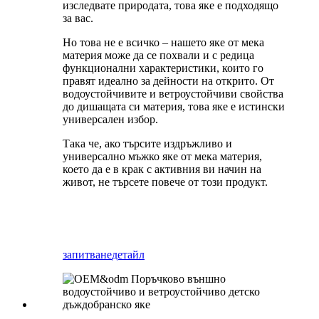
изследвате природата, това яке е подходящо
за вас.
Но това не е всичко – нашето яке от мека
материя може да се похвали и с редица
функционални характеристики, които го
правят идеално за дейности на открито. От
водоустойчивите и ветроустойчиви свойства
до дишащата си материя, това яке е истински
универсален избор.
Така че, ако търсите издръжливо и
универсално мъжко яке от мека материя,
което да е в крак с активния ви начин на
живот, не търсете повече от този продукт.
запитване
детайл