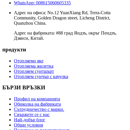
WhatsApp: 008615060605335
Адрес на офиса: No.12 YuanXiang Rd, Terra-Cotta
Community, Golden Dragon street, Licheng District,
Quanzhou China.
Адрес на фабриката: #88 град Яндзъ, окръг Пендзъ,
Дзянси, Китай.
продукти
Отопляемо яке
Отопляема жилетка
Отопляем суитшърт
Отопляем суичър с качулка
БЪРЗИ ВРЪЗКИ
Профил на компанията
Обиколка на фабриката
Сътрудничество с марки.
Свържете се с нас
Най-добър блог
Общи условия