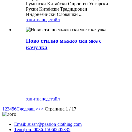
Румънски Китайски Опростен Унгарски
Руски Китайски Традиционен
Индонезийски Словашки ...
запитване
детайл
Ново стилно мъжко ски яке с
качулка
запитване
детайл
1
2
3
4
5
6
Следващ >
>>
Страница 1 / 17
Email: susan@passion-clothing.com
Телефон: 0086-15060605335