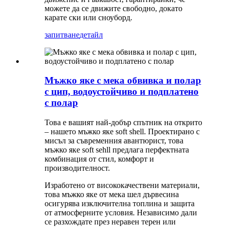
можете да се движите свободно, докато
карате ски или сноуборд.
запитване
детайл
Мъжко яке с мека обвивка и полар
с цип, водоустойчиво и подплатено
с полар
Това е вашият най-добър спътник на открито
– нашето мъжко яке soft shell. Проектирано с
мисъл за съвременния авантюрист, това
мъжко яке soft sehll предлага перфектната
комбинация от стил, комфорт и
производителност.
Изработено от висококачествени материали,
това мъжко яке от мека шел дървесина
осигурява изключителна топлина и защита
от атмосферните условия. Независимо дали
се разхождате през неравен терен или