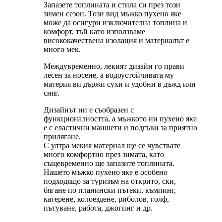
Запазете топлината и стила си през този
зимен сезон. Този вид мъжко пухено яке
може да осигури изключителна топлина и
комфорт, тъй като използваме
висококачествена изолация и материалът е
много мек.
Междувременно, лекият дизайн го прави
лесен за носене, а водоустойчивата му
материя ви държи сухи и удобни в дъжд или
сняг.
Дизайнът ни е съобразен с
функционалността, а мъжкото ни пухено яке
е с еластични маншети и подгъви за приятно
прилягане.
С ултра мекия материал ще се чувствате
много комфортно през зимата, като
същевременно ще запазите топлината.
Нашето мъжко пухено яке е особено
подходящо за туризъм на открито, ски,
бягане по планински пътеки, къмпинг,
катерене, колоездене, риболов, голф,
пътуване, работа, джогинг и др.