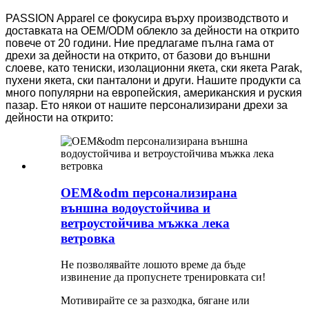
PASSION Apparel се фокусира върху производството и
доставката на OEM/ODM облекло за дейности на открито
повече от 20 години. Ние предлагаме пълна гама от
дрехи за дейности на открито, от базови до външни
слоеве, като тениски, изолационни якета, ски якета Parak,
пухени якета, ски панталони и други. Нашите продукти са
много популярни на европейския, американския и руския
пазар. Ето някои от нашите персонализирани дрехи за
дейности на открито:
OEM&odm персонализирана
външна водоустойчива и
ветроустойчива мъжка лека
ветровка
Не позволявайте лошото време да бъде
извинение да пропуснете тренировката си!
Мотивирайте се за разходка, бягане или