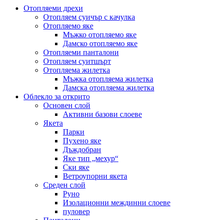
Отопляеми дрехи
Отопляем суичър с качулка
Отопляемо яке
Мъжко отопляемо яке
Дамско отопляемо яке
Отопляеми панталони
Отопляем суитшърт
Отопляема жилетка
Мъжка отопляема жилетка
Дамска отопляема жилетка
Облекло за открито
Основен слой
Активни базови слоеве
Якета
Парки
Пухено яке
Дъждобран
Яке тип „мехур“
Ски яке
Ветроупорни якета
Среден слой
Руно
Изолационни междинни слоеве
пуловер