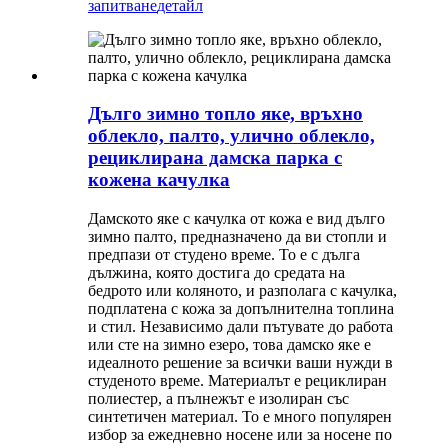
запитване
детайл
Дълго зимно топло яке, връхно
облекло, палто, улично облекло,
рециклирана дамска парка с
кожена качулка
Дамското яке с качулка от кожа е вид дълго
зимно палто, предназначено да ви стопли и
предпази от студено време. То е с дълга
дължина, която достига до средата на
бедрото или коляното, и разполага с качулка,
подплатена с кожа за допълнителна топлина
и стил. Независимо дали пътувате до работа
или сте на зимно езеро, това дамско яке е
идеалното решение за всички ваши нужди в
студеното време. Материалът е рециклиран
полиестер, а пълнежът е изолиран със
синтетичен материал. То е много популярен
избор за ежедневно носене или за носене по