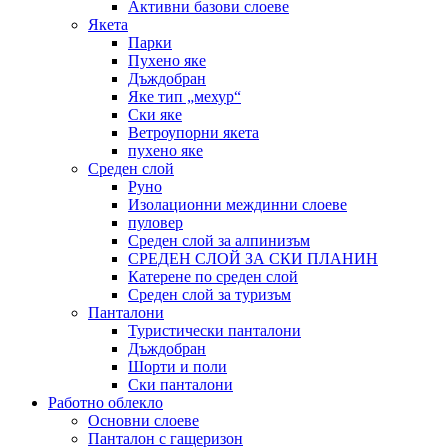
Активни базови слоеве
Якета
Парки
Пухено яке
Дъждобран
Яке тип „мехур“
Ски яке
Ветроупорни якета
пухено яке
Среден слой
Руно
Изолационни междинни слоеве
пуловер
Среден слой за алпинизъм
СРЕДЕН СЛОЙ ЗА СКИ ПЛАНИН
Катерене по среден слой
Среден слой за туризъм
Панталони
Туристически панталони
Дъждобран
Шорти и поли
Ски панталони
Работно облекло
Основни слоеве
Панталон с гащеризон