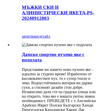
МЪЖКИ СКИ И
АЛИНИСТИЧЕСКИ ЯКЕТА-PS-
20240912003
запитване
детайл
Дамско спортно пухено яке с
подплата
Представяме ви нашето ново пухено яке –
идеално за студено време! Изработено от
висококачествен пух, то е супер топло и
леко. Водоустойчивата материя ви държи
сухи, а стилният дизайн стои добре.
Независимо дали сте на градски улици или
на открито, това яке е вашата уютна зимна
необходимост. ПРЕВЕДЕТЕ с x Английски
Арабски Иврит Полски Български Хинди
Португалски Каталонски Хмонг Дау