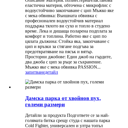
Описание Материя: полиестерна/еластанова
еластична материя, обточена с микрофлис с
водоустойчиво закопчаване с цип Мъжко яке
с мека обвивка: Външната обвивка с
професионален водоустойчив материал
поддържа тялото ви сухо и топло в студено
време. Лека и дишаща поларена подплата за
комфорт и топлина. Работно яке с цип по
цялата дължина: Стойка яка, закопчаване с
цип и връзки за стягане подгъва за
предотвратяване на пясък и вятър.
Просторни джобове: Един джоб на гърдите,
два джоба с цип за ръце за съхранение.
Мъжко яке с мека обвивка PASSION...
запитване
детайл
Дамска парка от хвойнов пух,
големи размери
Детайли за продукта Подгответе се за най-
голямата битка срещу студа с нашата парка
Cold Fighter, универсален и ултра топъл