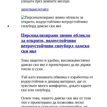
улицата през зимните месеци.
запитване
детайл
Персонализирано зимно облекло
за открито, водоустойчиво
ветроустойчиво сноуборд дамско
ски яке
Това защитно и удобно, висококачествено
дамско ски яке е проектирано да ви държи
топли и сухи.
Тъй като външната обвивка е изработена от
водоустойчив и дишащ материал, ще се
чувствате много комфортно, докато карате
ски или сноуборд.
Освен това, нашето дамско ски яке от този
тип е проектирано да позволява лесно
движение и гъвкавост, гарантирайки, че