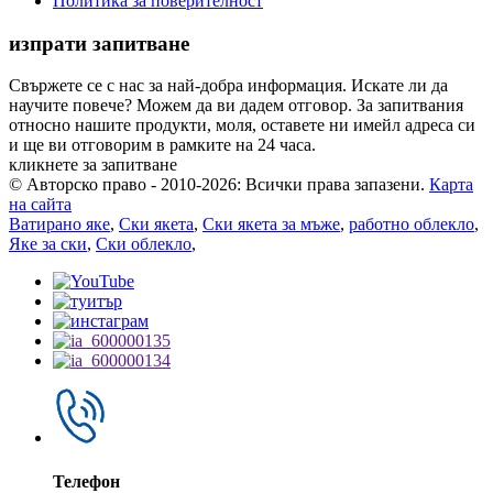
Политика за поверителност
изпрати запитване
Свържете се с нас за най-добра информация. Искате ли да
научите повече? Можем да ви дадем отговор. За запитвания
относно нашите продукти, моля, оставете ни имейл адреса си
и ще ви отговорим в рамките на 24 часа.
кликнете за запитване
© Авторско право - 2010-2026: Всички права запазени.
Карта
на сайта
Ватирано яке
,
Ски якета
,
Ски якета за мъже
,
работно облекло
,
Яке за ски
,
Ски облекло
,
Телефон