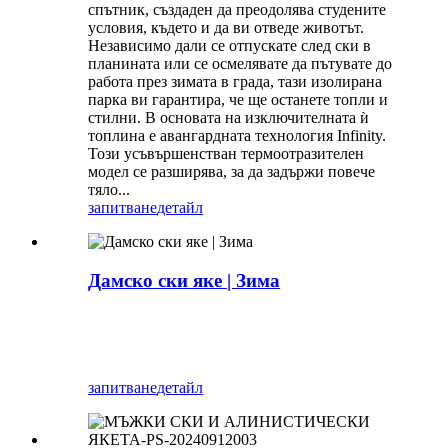
спътник, създаден да преодолява студените
условия, където и да ви отведе животът.
Независимо дали се отпускате след ски в
планината или се осмелявате да пътувате до
работа през зимата в града, тази изолирана
парка ви гарантира, че ще останете топли и
стилни. В основата на изключителната ѝ
топлина е авангардната технология Infinity.
Този усъвършенстван термоотразителен
модел се разширява, за да задържи повече
тяло...
запитване
детайл
Дамско ски яке | Зима
запитване
детайл