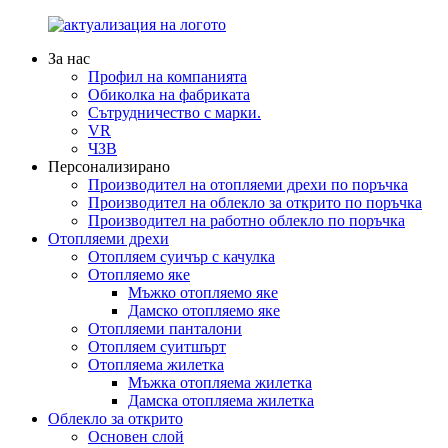
За нас
Профил на компанията
Обиколка на фабриката
Сътрудничество с марки.
VR
ЧЗВ
Персонализирано
Производител на отопляеми дрехи по поръчка
Производител на облекло за открито по поръчка
Производител на работно облекло по поръчка
Отопляеми дрехи
Отопляем суичър с качулка
Отопляемо яке
Мъжко отопляемо яке
Дамско отопляемо яке
Отопляеми панталони
Отопляем суитшърт
Отопляема жилетка
Мъжка отопляема жилетка
Дамска отопляема жилетка
Облекло за открито
Основен слой