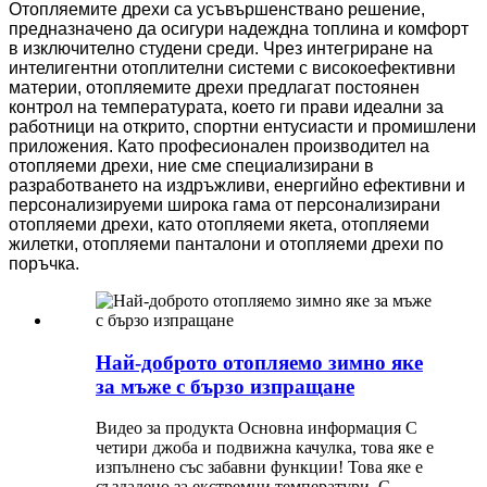
Отопляемите дрехи са усъвършенствано решение,
предназначено да осигури надеждна топлина и комфорт
в изключително студени среди. Чрез интегриране на
интелигентни отоплителни системи с високоефективни
материи, отопляемите дрехи предлагат постоянен
контрол на температурата, което ги прави идеални за
работници на открито, спортни ентусиасти и промишлени
приложения. Като професионален производител на
отопляеми дрехи, ние сме специализирани в
разработването на издръжливи, енергийно ефективни и
персонализируеми широка гама от персонализирани
отопляеми дрехи, като отопляеми якета, отопляеми
жилетки, отопляеми панталони и отопляеми дрехи по
поръчка.
Най-доброто отопляемо зимно яке
за мъже с бързо изпращане
Видео за продукта Основна информация С
четири джоба и подвижна качулка, това яке е
изпълнено със забавни функции! Това яке е
създадено за екстремни температури. С