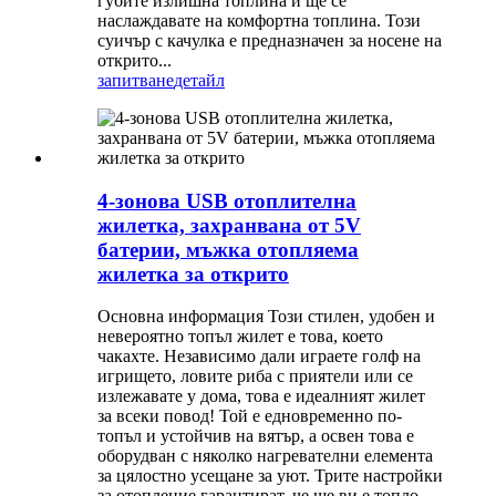
губите излишна топлина и ще се
наслаждавате на комфортна топлина. Този
суичър с качулка е предназначен за носене на
открито...
запитване
детайл
4-зонова USB отоплителна
жилетка, захранвана от 5V
батерии, мъжка отопляема
жилетка за открито
Основна информация Този стилен, удобен и
невероятно топъл жилет е това, което
чакахте. Независимо дали играете голф на
игрището, ловите риба с приятели или се
излежавате у дома, това е идеалният жилет
за всеки повод! Той е едновременно по-
топъл и устойчив на вятър, а освен това е
оборудван с няколко нагревателни елемента
за цялостно усещане за уют. Трите настройки
за отопление гарантират, че ще ви е топло,