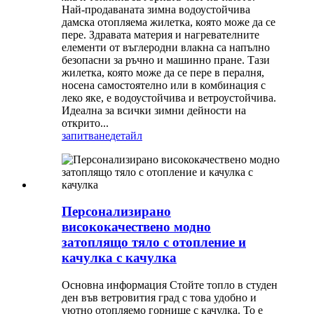
Най-продаваната зимна водоустойчива
дамска отопляема жилетка, която може да се
пере. Здравата материя и нагревателните
елементи от въглеродни влакна са напълно
безопасни за ръчно и машинно пране. Тази
жилетка, която може да се пере в пералня,
носена самостоятелно или в комбинация с
леко яке, е водоустойчива и ветроустойчива.
Идеална за всички зимни дейности на
открито...
запитване
детайл
Персонализирано
висококачествено модно
затоплящо тяло с отопление и
качулка с качулка
Основна информация Стойте топло в студен
ден във ветровития град с това удобно и
уютно отопляемо горнище с качулка. То е