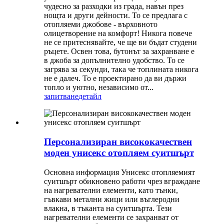
чудесно за разходки из града, навън през
нощта и други дейности. То се предлага с
отопляеми джобове - върховното
олицетворение на комфорт! Никога повече
не се притеснявайте, че ще ви бъдат студени
ръцете. Освен това, бутонът за захранване е
в джоба за допълнително удобство. То се
загрява за секунди, така че топлината никога
не е далеч. То е проектирано да ви държи
топло и уютно, независимо от...
запитване
детайл
Персонализиран висококачествен
моден унисекс отопляем суитшърт
Основна информация Унисекс отопляемият
суитшърт обикновено работи чрез вграждане
на нагревателни елементи, като тънки,
гъвкави метални жици или въглеродни
влакна, в тъканта на суитшърта. Тези
нагревателни елементи се захранват от