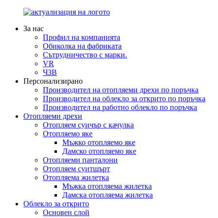
За нас
Профил на компанията
Обиколка на фабриката
Сътрудничество с марки.
VR
ЧЗВ
Персонализирано
Производител на отопляеми дрехи по поръчка
Производител на облекло за открито по поръчка
Производител на работно облекло по поръчка
Отопляеми дрехи
Отопляем суичър с качулка
Отопляемо яке
Мъжко отопляемо яке
Дамско отопляемо яке
Отопляеми панталони
Отопляем суитшърт
Отопляема жилетка
Мъжка отопляема жилетка
Дамска отопляема жилетка
Облекло за открито
Основен слой