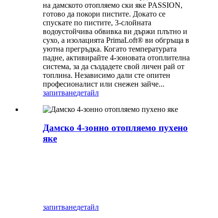
на дамското отопляемо ски яке PASSION,
готово да покори пистите. Докато се
спускате по пистите, 3-слойната
водоустойчива обвивка ви държи плътно и
сухо, а изолацията PrimaLoft® ви обгръща в
уютна прегръдка. Когато температурата
падне, активирайте 4-зоновата отоплителна
система, за да създадете свой личен рай от
топлина. Независимо дали сте опитен
професионалист или снежен зайче...
запитване
детайл
Дамско 4-зонно отопляемо пухено
яке
запитване
детайл