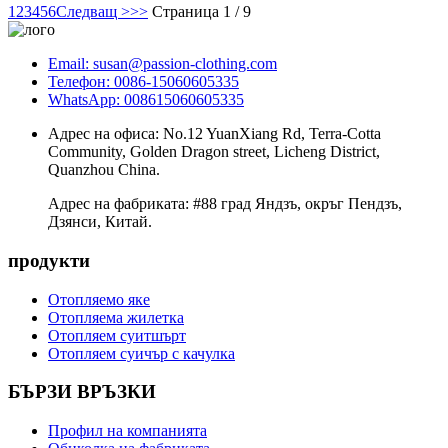
1
2
3
4
5
6
Следващ >
>>
Страница 1 / 9
Email: susan@passion-clothing.com
Телефон: 0086-15060605335
WhatsApp: 008615060605335
Адрес на офиса: No.12 YuanXiang Rd, Terra-Cotta
Community, Golden Dragon street, Licheng District,
Quanzhou China.
Адрес на фабриката: #88 град Яндзъ, окръг Пендзъ,
Дзянси, Китай.
продукти
Отопляемо яке
Отопляема жилетка
Отопляем суитшърт
Отопляем суичър с качулка
БЪРЗИ ВРЪЗКИ
Профил на компанията