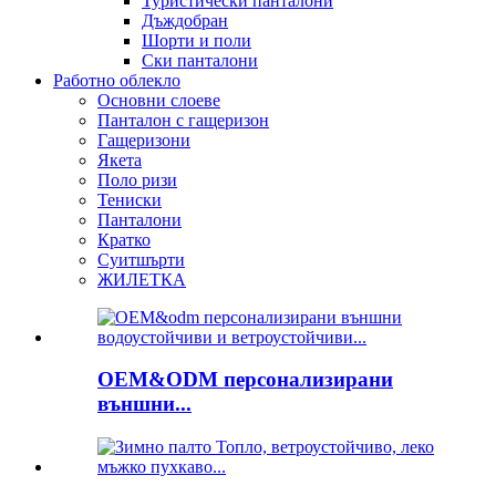
Туристически панталони
Дъждобран
Шорти и поли
Ски панталони
Работно облекло
Основни слоеве
Панталон с гащеризон
Гащеризони
Якета
Поло ризи
Тениски
Панталони
Кратко
Суитшърти
ЖИЛЕТКА
OEM&ODM персонализирани
външни...