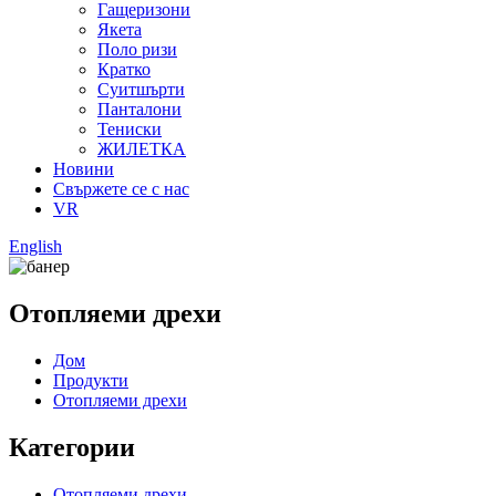
Гащеризони
Якета
Поло ризи
Кратко
Суитшърти
Панталони
Тениски
ЖИЛЕТКА
Новини
Свържете се с нас
VR
English
Отопляеми дрехи
Дом
Продукти
Отопляеми дрехи
Категории
Отопляеми дрехи