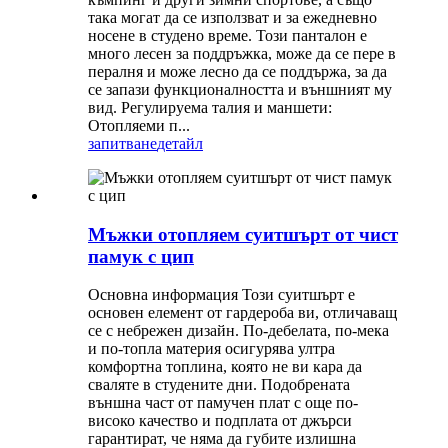
така могат да се използват и за ежедневно
носене в студено време. Този панталон е
много лесен за поддръжка, може да се пере в
пералня и може лесно да се поддържа, за да
се запази функционалността и външният му
вид. Регулируема талия и маншети:
Отопляеми п...
запитване
детайл
Мъжки отопляем суитшърт от чист
памук с цип
Основна информация Този суитшърт е
основен елемент от гардероба ви, отличаващ
се с небрежен дизайн. По-дебелата, по-мека
и по-топла материя осигурява ултра
комфортна топлина, която не ви кара да
сваляте в студените дни. Подобрената
външна част от памучен плат с още по-
високо качество и подплата от джърси
гарантират, че няма да губите излишна