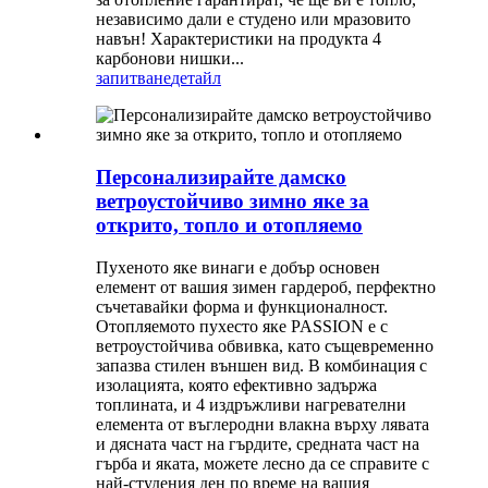
независимо дали е студено или мразовито
навън! Характеристики на продукта 4
карбонови нишки...
запитване
детайл
Персонализирайте дамско
ветроустойчиво зимно яке за
открито, топло и отопляемо
Пухеното яке винаги е добър основен
елемент от вашия зимен гардероб, перфектно
съчетавайки форма и функционалност.
Отопляемото пухесто яке PASSION е с
ветроустойчива обвивка, като същевременно
запазва стилен външен вид. В комбинация с
изолацията, която ефективно задържа
топлината, и 4 издръжливи нагревателни
елемента от въглеродни влакна върху лявата
и дясната част на гърдите, средната част на
гърба и яката, можете лесно да се справите с
най-студения ден по време на вашия