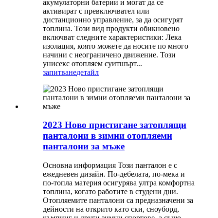
акумулаторни батерии и могат да се
активират с превключвател или
дистанционно управление, за да осигурят
топлина. Този вид продукти обикновено
включват следните характеристики: Лека
изолация, която можете да носите по много
начини с неограничено движение. Този
унисекс отопляем суитшърт...
запитване
детайл
2023 Ново пристигане затоплящи
панталони в зимни отопляеми
панталони за мъже
Основна информация Този панталон е с
ежедневен дизайн. По-дебелата, по-мека и
по-топла материя осигурява ултра комфортна
топлина, когато работите в студени дни.
Отопляемите панталони са предназначени за
дейности на открито като ски, сноуборд,
къмпинг и други зимни спортове, а също