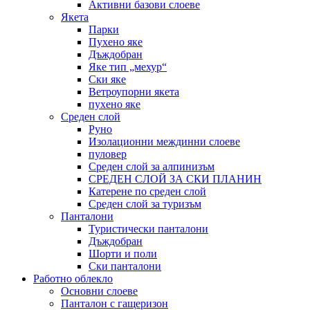
Активни базови слоеве
Якета
Парки
Пухено яке
Дъждобран
Яке тип „мехур“
Ски яке
Ветроупорни якета
пухено яке
Среден слой
Руно
Изолационни междинни слоеве
пуловер
Среден слой за алпинизъм
СРЕДЕН СЛОЙ ЗА СКИ ПЛАНИН
Катерене по среден слой
Среден слой за туризъм
Панталони
Туристически панталони
Дъждобран
Шорти и поли
Ски панталони
Работно облекло
Основни слоеве
Панталон с гащеризон