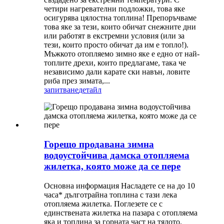
четири нагревателни подложки, това яке
осигурява цялостна топлина! Препоръчваме
това яке за тези, които обичат снежните дни
или работят в екстремни условия (или за
тези, които просто обичат да им е топло!).
Мъжкото отопляемо зимно яке е едно от най-
топлите дрехи, които предлагаме, така че
независимо дали карате ски навън, ловите
риба през зимата,...
запитване
детайл
Горещо продавана зимна
водоустойчива дамска отопляема
жилетка, която може да се пере
Основна информация Насладете се на до 10
часа* дълготрайна топлина с тази лека
отопляема жилетка. Поглезете се с
единствената жилетка на пазара с отопляема
яка и топлина за горната част на тялото.