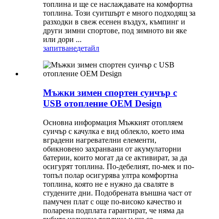
топлина и ще се наслаждавате на комфортна
топлина. Този суитшърт е много подходящ за
разходки в свеж есенен въздух, къмпинг и
други зимни спортове, под зимното ви яке
или дори ...
запитване
детайл
Мъжки зимен спортен суичър с
USB отопление OEM Design
Основна информация Мъжкият отопляем
суичър с качулка е вид облекло, което има
вградени нагревателни елементи,
обикновено захранвани от акумулаторни
батерии, които могат да се активират, за да
осигурят топлина. По-дебелият, по-мек и по-
топъл полар осигурява ултра комфортна
топлина, която не е нужно да сваляте в
студените дни. Подобрената външна част от
памучен плат с още по-високо качество и
поларена подплата гарантират, че няма да