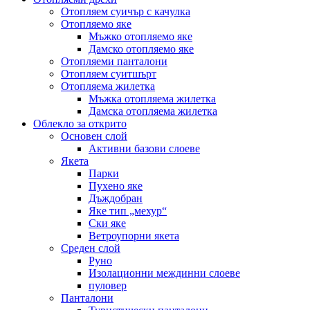
Отопляем суичър с качулка
Отопляемо яке
Мъжко отопляемо яке
Дамско отопляемо яке
Отопляеми панталони
Отопляем суитшърт
Отопляема жилетка
Мъжка отопляема жилетка
Дамска отопляема жилетка
Облекло за открито
Основен слой
Активни базови слоеве
Якета
Парки
Пухено яке
Дъждобран
Яке тип „мехур“
Ски яке
Ветроупорни якета
Среден слой
Руно
Изолационни междинни слоеве
пуловер
Панталони