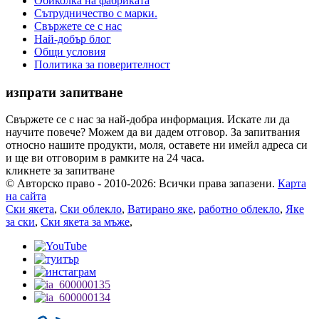
Обиколка на фабриката
Сътрудничество с марки.
Свържете се с нас
Най-добър блог
Общи условия
Политика за поверителност
изпрати запитване
Свържете се с нас за най-добра информация. Искате ли да
научите повече? Можем да ви дадем отговор. За запитвания
относно нашите продукти, моля, оставете ни имейл адреса си
и ще ви отговорим в рамките на 24 часа.
кликнете за запитване
© Авторско право - 2010-2026: Всички права запазени.
Карта
на сайта
Ски якета
,
Ски облекло
,
Ватирано яке
,
работно облекло
,
Яке
за ски
,
Ски якета за мъже
,