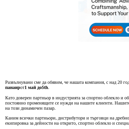
Развълнувани сме да обявим, че нашата компания, с над 20 го
панаир
от
1 май до
th
.
5
Като доверен партньор в индустрията за спортно облекло и о
постоянно променящите се нужди на нашите клиенти. Нашите 
на този динамичен пазар.
Каним всички партньори, дистрибутори и търговци на дребно
екипировка за дейности на открито, спортно облекло и спец