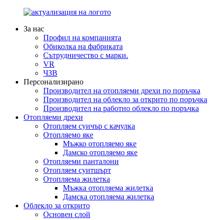
За нас
Профил на компанията
Обиколка на фабриката
Сътрудничество с марки.
VR
ЧЗВ
Персонализирано
Производител на отопляеми дрехи по поръчка
Производител на облекло за открито по поръчка
Производител на работно облекло по поръчка
Отопляеми дрехи
Отопляем суичър с качулка
Отопляемо яке
Мъжко отопляемо яке
Дамско отопляемо яке
Отопляеми панталони
Отопляем суитшърт
Отопляема жилетка
Мъжка отопляема жилетка
Дамска отопляема жилетка
Облекло за открито
Основен слой