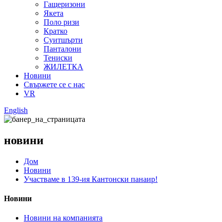
Гащеризони
Якета
Поло ризи
Кратко
Суитшърти
Панталони
Тениски
ЖИЛЕТКА
Новини
Свържете се с нас
VR
English
новини
Дом
Новини
Участваме в 139-ия Кантонски панаир!
Новини
Новини на компанията