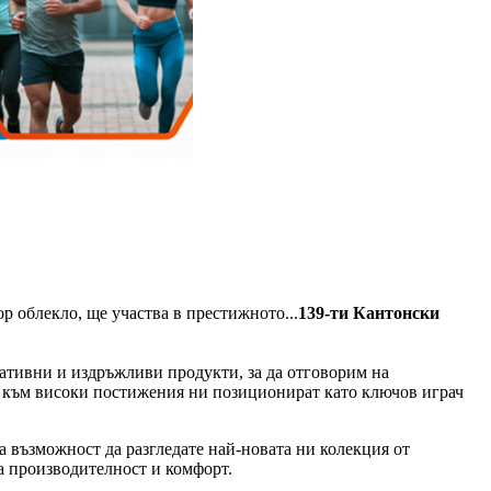
р облекло, ще участва в престижното...
139-ти Кантонски
вативни и издръжливи продукти, за да отговорим на
и към високи постижения ни позиционират като ключов играч
а възможност да разгледате най-новата ни колекция от
а производителност и комфорт.