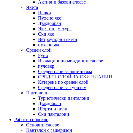
Активни базови слоеве
Якета
Парки
Пухено яке
Дъждобран
Яке тип „мехур“
Ски яке
Ветроупорни якета
пухено яке
Среден слой
Руно
Изолационни междинни слоеве
пуловер
Среден слой за алпинизъм
СРЕДЕН СЛОЙ ЗА СКИ ПЛАНИН
Катерене по среден слой
Среден слой за туризъм
Панталони
Туристически панталони
Дъждобран
Шорти и поли
Ски панталони
Работно облекло
Основни слоеве
Панталон с гащеризон