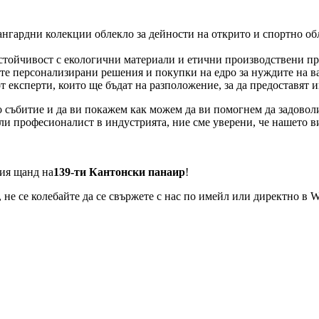
ангардни колекции облекло за дейности на открито и спортно об
стойчивост с екологични материали и етични производствени пр
те персонализирани решения и покупки на едро за нуждите на в
т експерти, които ще бъдат на разположение, за да предоставят
о събитие и да ви покажем как можем да ви помогнем да задовол
или професионалист в индустрията, ние сме уверени, че нашето в
шия щанд на
139-ти Кантонски панаир
!
 не се колебайте да се свържете с нас по имейл или директно в 