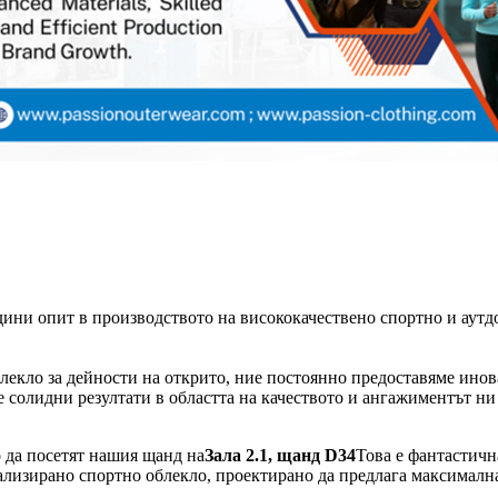
дини опит в производството на висококачествено спортно и аутдо
блекло за дейности на открито, ние постоянно предоставяме ино
солидни резултати в областта на качеството и ангажиментът н
 да посетят нашия щанд на
Зала 2.1, щанд D34
Това е фантастичн
иализирано спортно облекло, проектирано да предлага максималн